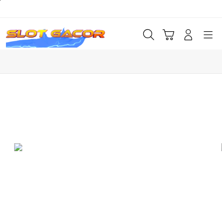
Skip
to
content
Cari
Troli
Login
Navigation
Buka Info Lebih Lanjut