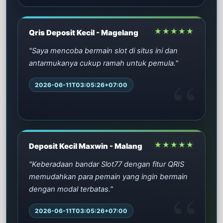
★★★★★
Qris Deposit Kecil - Magelang
"Saya mencoba bermain slot di situs ini dan
antarmukanya cukup ramah untuk pemula."
2026-06-11T03:05:26+07:00
★★★★★
Deposit Kecil Maxwin - Malang
"Keberadaan bandar Slot77 dengan fitur QRIS
memudahkan para pemain yang ingin bermain
dengan modal terbatas."
2026-06-11T03:05:26+07:00