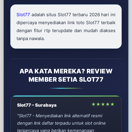
Slot77
adalah situs Slot77 terbaru 2026 hari ini
dipercaya menyediakan link toto Slot77 terbaik
dengan fitur rtp terupdate dan mudah diakses
tanpa nawala.
APA KATA MEREKA? REVIEW
MEMBER SETIA SLOT77
★★★★★
Slot77 – Surabaya
"Slot77 - Menyediakan link alternatif resmi
dengan link daftar terpadu untuk slot online
terpercaya yang berikan kemenangan