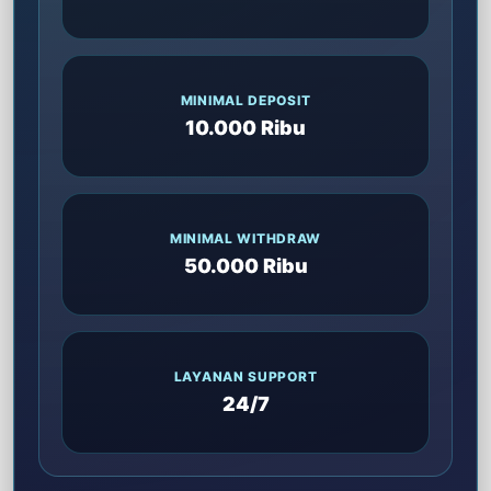
MINIMAL DEPOSIT
10.000 Ribu
MINIMAL WITHDRAW
50.000 Ribu
LAYANAN SUPPORT
24/7