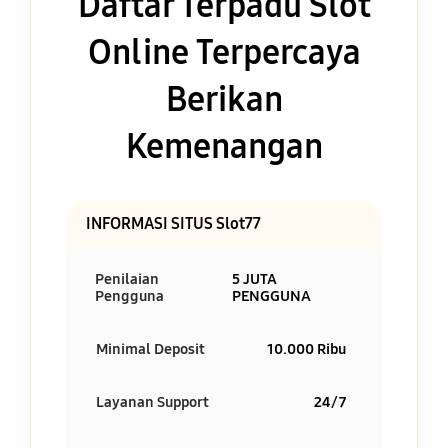
Daftar Terpadu Slot
Online Terpercaya
Berikan
Kemenangan
INFORMASI SITUS Slot77
Penilaian
5 JUTA
Pengguna
PENGGUNA
Minimal Deposit
10.000 Ribu
Layanan Support
24/7