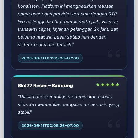
konsisten. Platform ini menghadirkan ratusan
game gacor dari provider ternama dengan RTP
live tertinggi dan fitur bonus melimpah. Nikmati
transaksi cepat, layanan pelanggan 24 jam, dan
peluang maxwin besar setiap hari dengan
sistem keamanan terbaik."
2026-06-11T03:05:26+07:00
★★★★★
Slot77 Resmi – Bandung
"Ulasan dari komunitas menunjukkan bahwa
situs ini memberikan pengalaman bermain yang
stabil."
2026-06-11T03:05:26+07:00