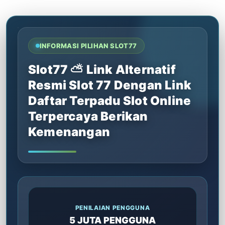
Layer Popup Close
INFORMASI PILIHAN SLOT77
Slot77 ⛅ Link Alternatif
Resmi Slot 77 Dengan Link
Daftar Terpadu Slot Online
Terpercaya Berikan
Kemenangan
PENILAIAN PENGGUNA
5 JUTA PENGGUNA