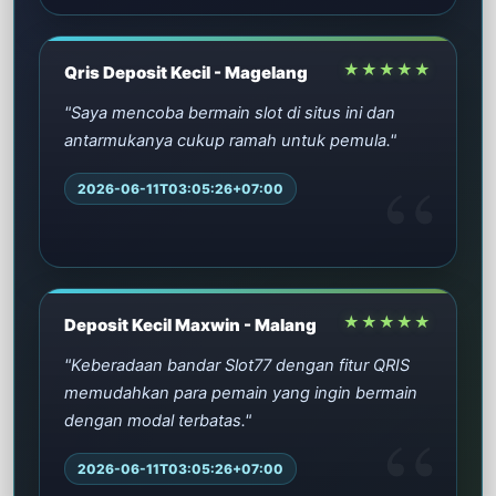
★★★★★
Qris Deposit Kecil - Magelang
"Saya mencoba bermain slot di situs ini dan
antarmukanya cukup ramah untuk pemula."
2026-06-11T03:05:26+07:00
★★★★★
Deposit Kecil Maxwin - Malang
"Keberadaan bandar Slot77 dengan fitur QRIS
memudahkan para pemain yang ingin bermain
dengan modal terbatas."
2026-06-11T03:05:26+07:00