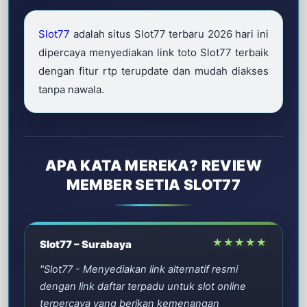
Slot77
adalah situs Slot77 terbaru 2026 hari ini
dipercaya menyediakan link toto Slot77 terbaik
dengan fitur rtp terupdate dan mudah diakses
tanpa nawala.
APA KATA MEREKA? REVIEW
MEMBER SETIA SLOT77
★★★★★
Slot77 – Surabaya
"Slot77 - Menyediakan link alternatif resmi
dengan link daftar terpadu untuk slot online
terpercaya yang berikan kemenangan