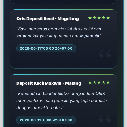
★★★★★
Qris Deposit Kecil - Magelang
"Saya mencoba bermain slot di situs ini dan
antarmukanya cukup ramah untuk pemula."
2026-06-11T03:05:26+07:00
★★★★★
Deposit Kecil Maxwin - Malang
"Keberadaan bandar Slot77 dengan fitur QRIS
memudahkan para pemain yang ingin bermain
dengan modal terbatas."
2026-06-11T03:05:26+07:00