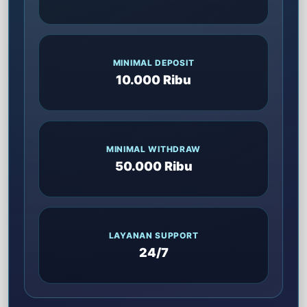
MINIMAL DEPOSIT
10.000 Ribu
MINIMAL WITHDRAW
50.000 Ribu
LAYANAN SUPPORT
24/7