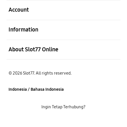
Buka
Account
Buka
Information
Buka
About Slot77 Online
© 2026 Slot77. All rights reserved.
Indonesia / Bahasa Indonesia
Ingin Tetap Terhubung?