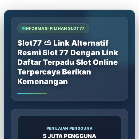
Layer Popup Close
INFORMASI PILIHAN SLOT77
Slot77 ⛅ Link Alternatif
Resmi Slot 77 Dengan Link
Daftar Terpadu Slot Online
Terpercaya Berikan
Kemenangan
PENILAIAN PENGGUNA
5 JUTA PENGGUNA