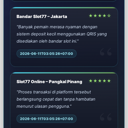
★★★★☆
Bandar Slot77 – Jakarta
"Banyak pemain merasa nyaman dengan
sistem deposit kecil menggunakan QRIS yang
disediakan oleh bandar slot ini."
2026-06-11T03:05:26+07:00
★★★★★
Slot77 Online – Pangkal Pinang
"Proses transaksi di platform tersebut
berlangsung cepat dan tanpa hambatan
menurut ulasan pengguna."
2026-06-11T03:05:26+07:00