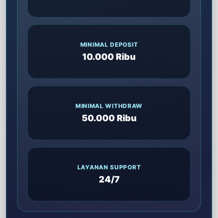
MINIMAL DEPOSIT
10.000 Ribu
MINIMAL WITHDRAW
50.000 Ribu
LAYANAN SUPPORT
24/7