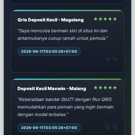
★★★★★
Qris Deposit Kecil - Magelang
"Saya mencoba bermain slot di situs ini dan
antarmukanya cukup ramah untuk pemula."
2026-06-11T03:05:26+07:00
★★★★★
Deposit Kecil Maxwin - Malang
"Keberadaan bandar Slot77 dengan fitur QRIS
memudahkan para pemain yang ingin bermain
dengan modal terbatas."
2026-06-11T03:05:26+07:00