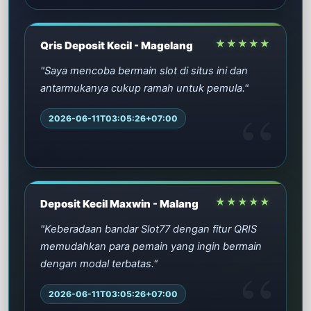
★★★★★
Qris Deposit Kecil - Magelang
"Saya mencoba bermain slot di situs ini dan
antarmukanya cukup ramah untuk pemula."
2026-06-11T03:05:26+07:00
★★★★★
Deposit Kecil Maxwin - Malang
"Keberadaan bandar Slot77 dengan fitur QRIS
memudahkan para pemain yang ingin bermain
dengan modal terbatas."
2026-06-11T03:05:26+07:00