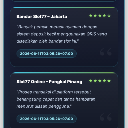
★★★★☆
Bandar Slot77 – Jakarta
"Banyak pemain merasa nyaman dengan
sistem deposit kecil menggunakan QRIS yang
disediakan oleh bandar slot ini."
2026-06-11T03:05:26+07:00
★★★★★
Slot77 Online – Pangkal Pinang
"Proses transaksi di platform tersebut
berlangsung cepat dan tanpa hambatan
menurut ulasan pengguna."
2026-06-11T03:05:26+07:00